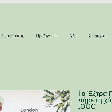
Ποιοι είμαστε
Προϊόντα
Νέα
Συνταγές
To Έξτρα 
πήρε τη χά
IOOC