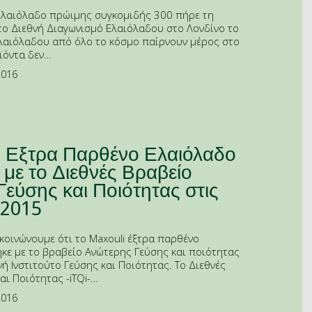
Ελαιόλαδο πρώιμης συγκομιδής 300 πήρε τη
το Διεθνή Διαγωνισμό Ελαιόλαδου στο Λονδίνο το
λαιόλαδου από όλο το κόσμο παίρνουν μέρος στο
ϊόντα δεν…
2016
i Εξτρα Παρθένο Ελαιόλαδο
 με το Διεθνές Βραβείο
εύσης και Ποιότητας στις
 2015
οινώνουμε ότι το Maxouli έξτρα παρθένο
κε με το βραβείο Ανώτερης Γεύσης και ποιότητας
νή Ινστιτούτο Γεύσης και Ποιότητας. Το Διεθνές
αι Ποιότητας -iTQi-…
2016