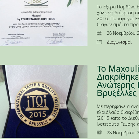
Το Έξτρα Παρθένο 
χάλκινη διάκριση σ
2016. Παραγωγοί Ε
διαγωνισμό, τα προ
28 Νοεμβρίου 
Διαγωνισμοί
Το Maxoul
Διακρίθηκε
Ανώτερης Γ
Βρυξέλλες
Με περηφάνεια ανακ
ελαιόλαδο διακρίθη
(2015 )απο το Διεθ
Ινστιτούτο Γεύσης κ
28 Νοεμβρίου 