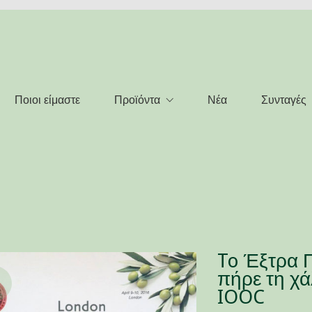
Ποιοι είμαστε
Προϊόντα
Νέα
Συνταγές
To Έξτρα 
πήρε τη χά
IOOC